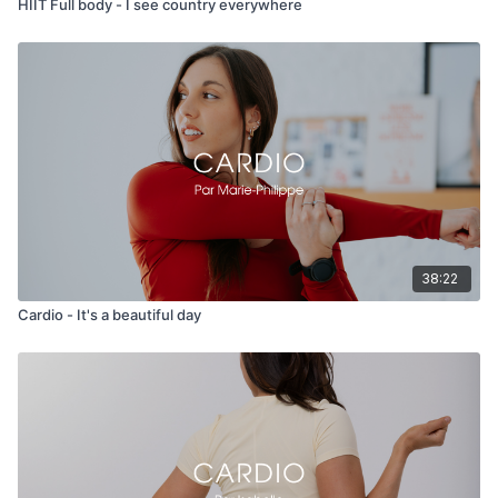
HIIT Full body - I see country everywhere
38:22
Cardio - It's a beautiful day