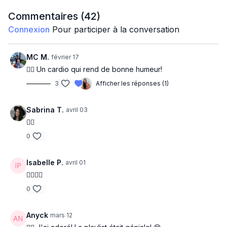
9 exercices 50 sec ON 10 sec OFF
Commentaires (
42
)
Connexion
Pour participer à la conversation
Burpees
Touch the ground squat
MC M.
février 17
❤️‍🔥 Un cardio qui rend de bonne humeur!
Roll down hello
3
Afficher les réponses (1)
Side squat up x 25/côté
Sabrina T.
avril 03
Spider plank to 4 mountain
❤️‍🔥
3 run to lunge
0
Punch and step back
Isabelle P.
avril 01
❤️‍🔥❤️‍🔥
Squat front jump run back
0
Planche
Anyck
mars 12