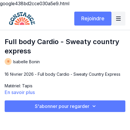
google438bd2cce030a5e9.html
Rejoindre
Full body Cardio - Sweaty country
express
Isabelle Bonin
16 février 2026 - Full body Cardio - Sweaty Country Express
Matériel: Tapis
En savoir plus
Durée: 10 ou 20 minutes
S'abonner pour regarder
Ça se peut que tu doives prendre des plus longues pauses
pour reprendre ton souffle, c'est correct! C'est tout un cardio
et crois-moi, tu n'as pas besoin de courir pour que ton coeur
travaille ❤️‍🔥