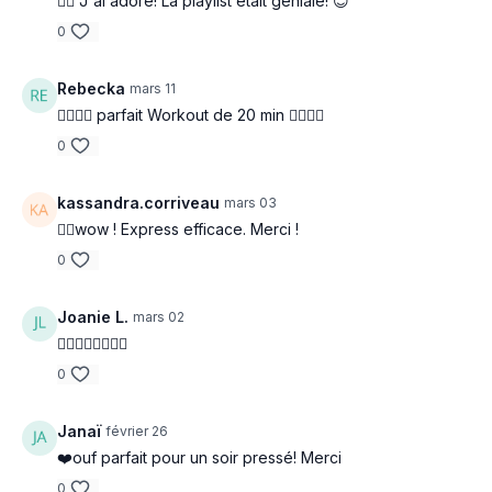
❤️‍🔥 J'ai adoré! La playlist était géniale! 😊
0
Rebecka
mars 11
❤️‍🔥❤️‍🔥 parfait Workout de 20 min ❤️‍🔥❤️‍🔥
0
kassandra.corriveau
mars 03
❤️‍🔥wow ! Express efficace. Merci !
0
Joanie L.
mars 02
❤️‍🔥❤️‍🔥❤️‍🔥❤️‍🔥
0
Janaï
février 26
❤️ouf parfait pour un soir pressé! Merci
0