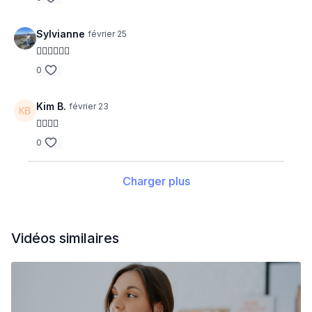
Sylvianne
février 25
❤️‍🔥❤️‍🔥❤️‍🔥
0
Kim B.
février 23
❤️‍🔥❤️‍🔥
0
Charger plus
Vidéos similaires