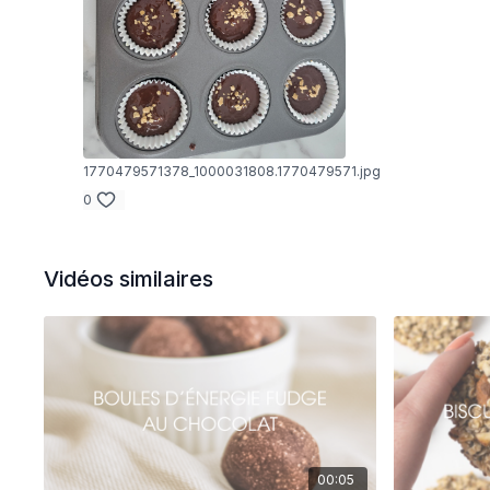
1770479571378_1000031808.1770479571.jpg
0
Vidéos similaires
00:05