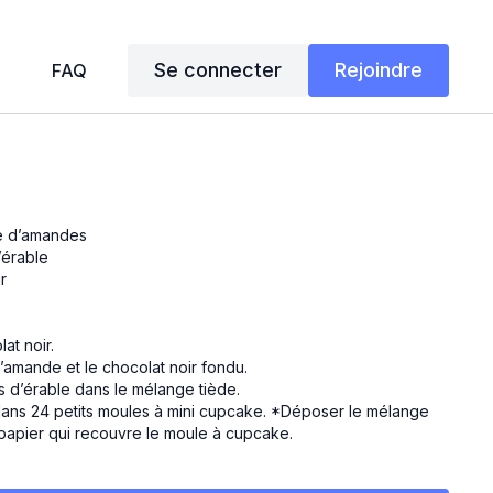
Se connecter
Rejoindre
FAQ
e d’amandes
’érable
r
at noir.
’amande et le chocolat noir fondu.
s d’érable dans le mélange tiède.
dans 24 petits moules à mini cupcake. *Déposer le mélange
apier qui recouvre le moule à cupcake.
cons d’érable sur le dessus pour décorer.
 pour au moins 1 heure puis conserver au réfrigérateur.