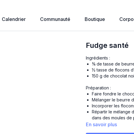
Calendrier
Communauté
Boutique
Corpo
Fudge santé
Ingrédients :
¾ de tasse de beurr
½ tasse de flocons d
150 g de chocolat noi
Préparation :
Faire fondre le chocol
Mélanger le beurre d
Incorporer les flocon
Répartir le mélange 
dans des moules de p
Déposer quelques flo
En savoir plus
Mettre au congélateur