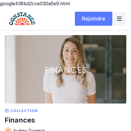
google438bd2cce030a5e9.html
Rejoindre
COLLECTION
Finances
Audrey Turgeon