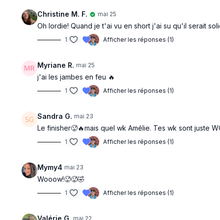
Christine M. F.
mai 25
Oh lordie! Quand je t'ai vu en short j'ai su qu'il serait soli
1
Afficher les réponses (1)
Myriane R.
mai 25
j'ai les jambes en feu 🔥
1
Afficher les réponses (1)
Sandra G.
mai 23
Le finisher🥵🔥mais quel wk Amélie. Tes wk sont juste W
1
Afficher les réponses (1)
Mymy4
mai 23
Wooow!🥵🥵🤣
1
Afficher les réponses (1)
Valérie G.
mai 22