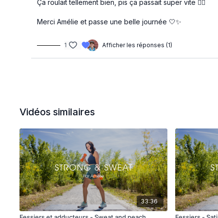
Ça roulait tellement bien, pis ça passait super vite 😮‍💨
Merci Amélie et passe une belle journée 🤍✨
1
Afficher les réponses (1)
Vidéos similaires
33:36
Fessiers et adducteurs - Sweat and peach
Fessiers - Sat