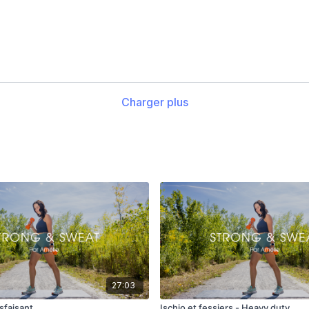
Charger plus
27:03
isfaisant
Ischio et fessiers - Heavy duty