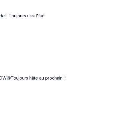
Copenhagen D
de!!! Toujours ussi l'fun!
Copenhagen G
Finisher 30/10 3x
2 pulse squat jumps
OW🤩Toujours hâte au prochain !!!