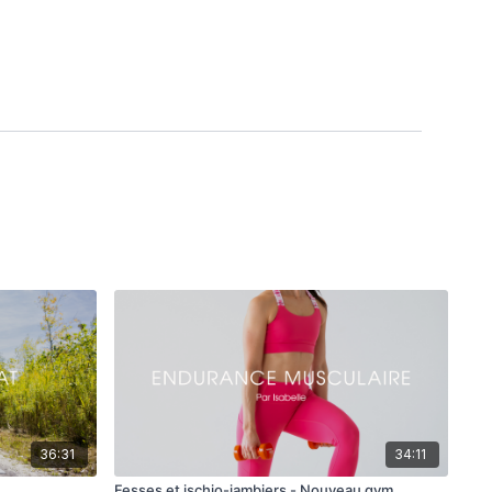
36:31
34:11
Fesses et ischio-jambiers - Nouveau gym