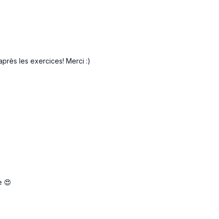
t après les exercices! Merci :)
e 😍