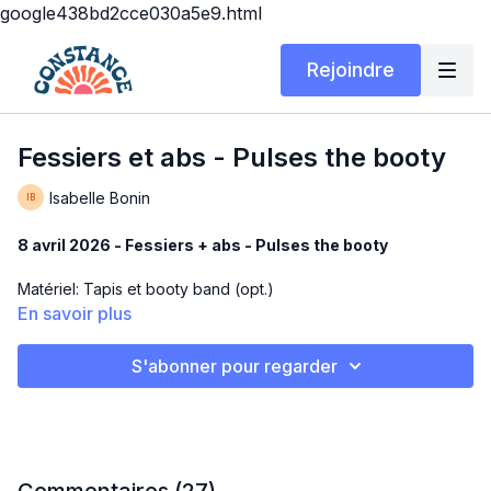
google438bd2cce030a5e9.html
Rejoindre
Fessiers et abs - Pulses the booty
Isabelle Bonin
8 avril 2026 - Fessiers + abs - Pulses the booty
Matériel: Tapis et booty band (opt.)
En savoir plus
Durée: 15 ou 30 min
S'abonner pour regarder
Comme d'habitude, ce pilates devrait te faire sortir quelques
mots d'église, mais je sais que tu es capable!
Crab walk to 3 pulses
Squat side crunch