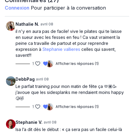
Commentaires (
27
)
Connexion
Pour participer à la conversation
Close lunge kick back to pulses (d)
Close lunge kick back to pulses (g)
Nathalie N.
avril 08
il n'y en aura pas de facile! vive le pilates qui te laisse
Jambe droite-gauche
en sueur avec les fesses en feu ! Ca vaut vraiment la
peine ca travaille de partout et pour reprendre
Long kick and up
expression à
Stephanie vallieres
celles qui savent,
savent!!!
Side clam to pulses
1
Afficher les réponses (1)
Long clam to pulses
DebbPag
avril 08
Side plank twist to pulses
Le parfait training pour mon matin de fête ça 🫶🏽🥳
j’avoue que les sidesplanks me rendaient moins happy
Abs
🥲🤣
Plank hip dip
1
Afficher les réponses (1)
Russian twist
Stephanie V.
avril 08
Isa l’a dit dès le début : « ça sera pas un facile celui-là