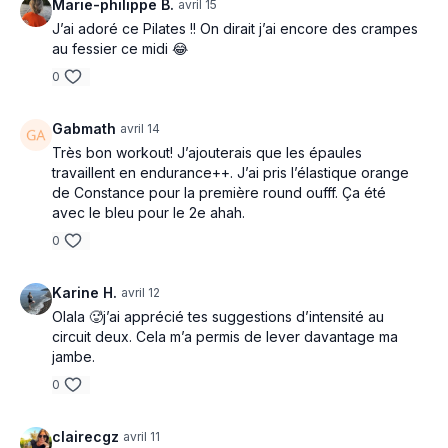
Marie-philippe B.
avril 15
J’ai adoré ce Pilates !! On dirait j’ai encore des crampes
au fessier ce midi 😂
0
Gabmath
avril 14
Très bon workout! J’ajouterais que les épaules
travaillent en endurance++. J’ai pris l’élastique orange
de Constance pour la première round oufff. Ça été
avec le bleu pour le 2e ahah.
0
Karine H.
avril 12
Olala 🥵j’ai apprécié tes suggestions d’intensité au
circuit deux. Cela m’a permis de lever davantage ma
jambe.
0
clairecgz
avril 11