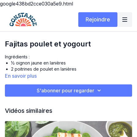
google438bd2cce030a5e9.html
Rejoindre
Fajitas poulet et yogourt
Ingrédients :
½ oignon jaune en lanières
2 poitrines de poulet en lanières
Mélange à épices pour fajitas au goût ou ces épices: chili
En savoir plus
en poudre, paprika, oignon en poudre, ail en poudre,
cumin, sel et poivre
S'abonner pour regarder
3 poivrons colorés en lanières
Guacamole :
Vidéos similaires
1 avocat en purée
1 c.à soupe d’oignon rouge
1 filet de jus de lime
1 filet d’huile d’olive
Sel et poivre, au goût