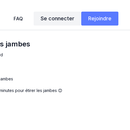
Se connecter
Rejoindre
FAQ
es jambes
rd
 jambes
 minutes pour étirer les jambes 😊