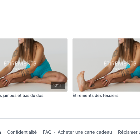
10:11
s jambes et bas du dos
Étirements des fessiers
n
∙
Confidentialité
∙
FAQ
∙
Acheter une carte cadeau
∙
Réclamer 