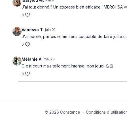
Marylou 🌞.
juin 01
J’ai tout donné !! Un express bien efficace ! MERCI ISA 
0
Vanessa T.
juin 01
J'ai adoré, parfois ej me sens coupable de faire juste u
0
Mélanie A.
mai 28
C'est court mais tellement intense, bon jeudi 💪🏻
0
© 2026 Constance
∙
Conditions d'utilisatio