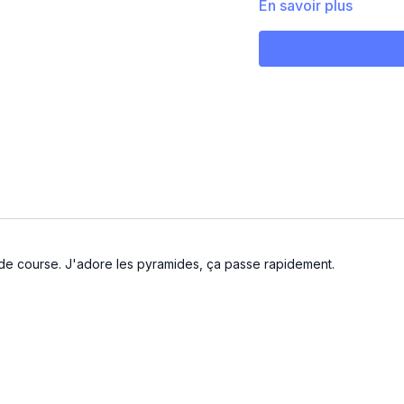
En savoir plus
Tricep back
One arm 90 tricep x 
L raise
Tricep push up
Tricep couché DB
Front raise side to si
Plank shoulder tap
n de course. J'adore les pyramides, ça passe rapidement.