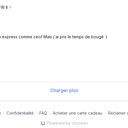
🫶🏼🌷✨
n express comme ceci! Mais j'ai pris le temps de bougé :)
Charger plus
n
∙
Confidentialité
∙
FAQ
∙
Acheter une carte cadeau
∙
Réclamer 
Powered by Uscreen