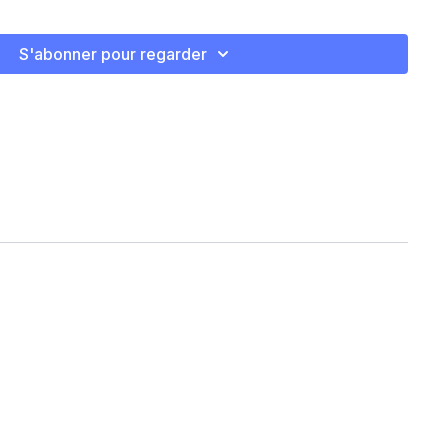
S'abonner pour regarder
25/side
de assis