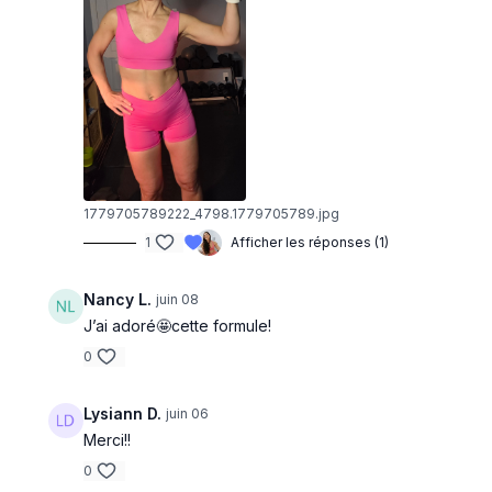
1779705789222_4798.1779705789.jpg
1
Afficher les réponses (1)
Nancy L.
juin 08
J’ai adoré🤩cette formule!
0
Lysiann D.
juin 06
Merci!!
0