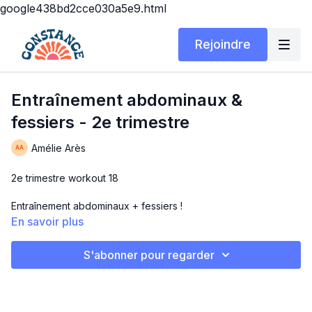
google438bd2cce030a5e9.html
Rejoindre
Entraînement abdominaux &
fessiers - 2e trimestre
Amélie Arès
2e trimestre workout 18
Entraînement abdominaux + fessiers !
En savoir plus
Matériel: Tapis, chaise, poids variés, coussin ou petit ballon et
votre bouteille d'eau
S'abonner pour regarder
Durée: 25 minutes