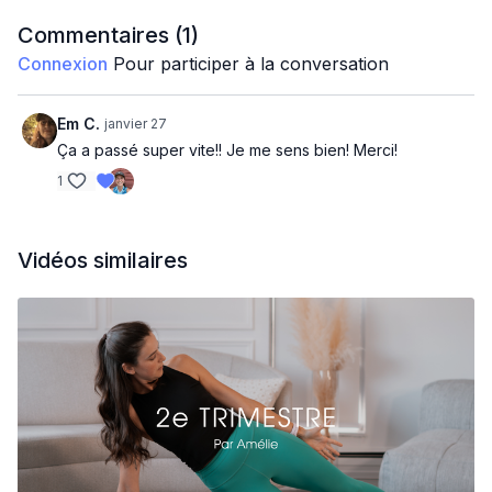
Bébé sera gâté avec pleins de câlins dans cet entraînement !!
Commentaires (
1
)
Connexion
Pour participer à la conversation
Soyez attentive aux symptômes tel que les fuites
urinaires/fécales, pression dans le vagin, coning ou doming
sur le ventre.
Em C.
janvier 27
Ça a passé super vite!! Je me sens bien! Merci!
1
Toujours respecter votre perception à l'effort de 5-7 sur 10
(test de la parole).
Vidéos similaires