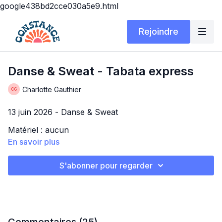
google438bd2cce030a5e9.html
Rejoindre
Danse & Sweat - Tabata express
Charlotte Gauthier
13 juin 2026 - Danse & Sweat
Matériel : aucun
En savoir plus
Durée : 20 minutes
TABATA EXPRESS
S'abonner pour regarder
Bonjouuuur ! Super heureuse de vous retrouver
aujourd’hui pour un entraînement différent, mais
tellement l’fun 🎉