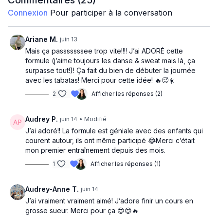
Commentaires (
25
)
Assez cardio merci! 🥵 On suit le rythme des
Connexion
Pour participer à la conversation
chansons, ça passe super vite !!!
Let’s go !!!
Ariane M.
juin 13
Mais ça passsssssee trop vite!!!! J’ai ADORÉ cette
formule (j’aime toujours les danse & sweat mais là, ça
surpasse tout!)! Ça fait du bien de débuter la journée
avec les tabatas! Merci pour cette idée! 🔥🥵☀️
2
Afficher les réponses (2)
Audrey P.
juin 14
• Modifié
J’ai adoré!! La formule est géniale avec des enfants qui
courent autour, ils ont même participé 😂Merci c’était
mon premier entraînement depuis des mois.
1
Afficher les réponses (1)
Audrey-Anne T.
juin 14
J’ai vraiment vraiment aimé! J’adore finir un cours en
grosse sueur. Merci pour ça 😍😍🔥