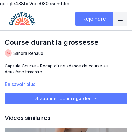
google438bd2cce030a5e9.html
Rejoindre
Course durant la grossesse
Sandra Renaud
Capsule Course - Recap d'une séance de course au
deuxième trimestre
Voici un extrait d'une course extérieur "type" à 26 semaines
En savoir plus
de grossesses. Je m'écoute et je fais des choix pour MA
santé et celle de mon bébé🏃🏼‍♀️
S'abonner pour regarder
Si tu as des questions n'hésite pas à m'écrire
☺️
Vidéos similaires