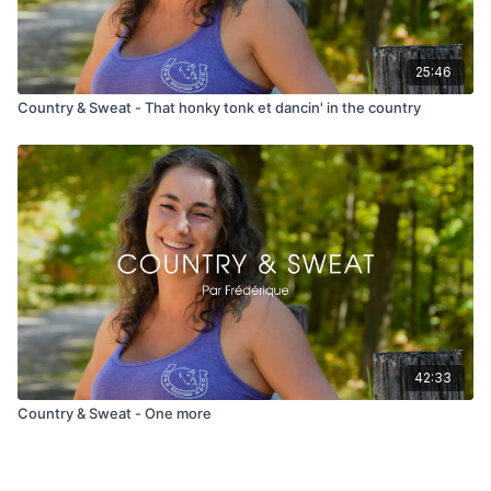
25:46
Country & Sweat - That honky tonk et dancin' in the country
42:33
Country & Sweat - One more