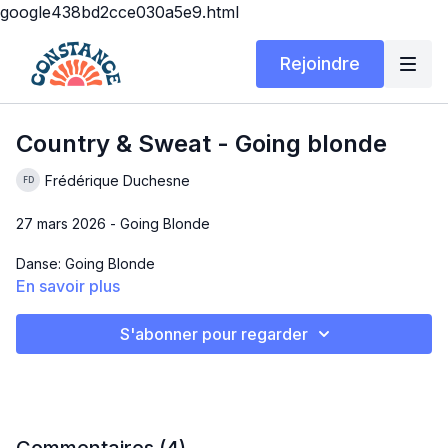
google438bd2cce030a5e9.html
Rejoindre
Country & Sweat - Going blonde
Frédérique Duchesne
27 mars 2026 - Going Blonde
Danse: Going Blonde
En savoir plus
Durée: 32min 24sec
S'abonner pour regarder
Matériel: Rien juste ta belle énergie :)
Niveau: Débutant (Niv.2)
2 murs, 1 tag sur le 6e mur (à 6h)