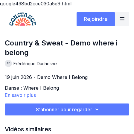
google438bd2cce030a5e9.html
Rejoindre
Country & Sweat - Demo where i
belong
Frédérique Duchesne
19 juin 2026 - Demo Where I Belong
Danse : Where I Belong
En savoir plus
Niveau: Novice /inter (Niv. 3-4)
Chanson: Où on dansait autrefois de William Cloutier
S'abonner pour regarder
et Zach Chico
Vidéos similaires