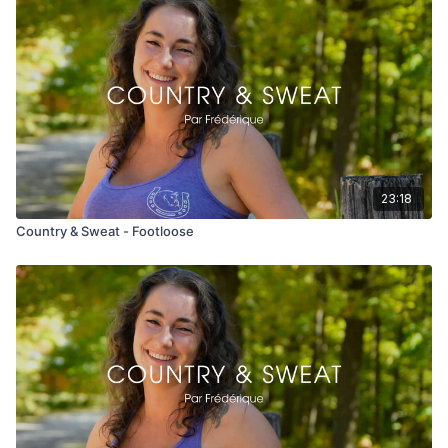
23:18
Country & Sweat - Footloose