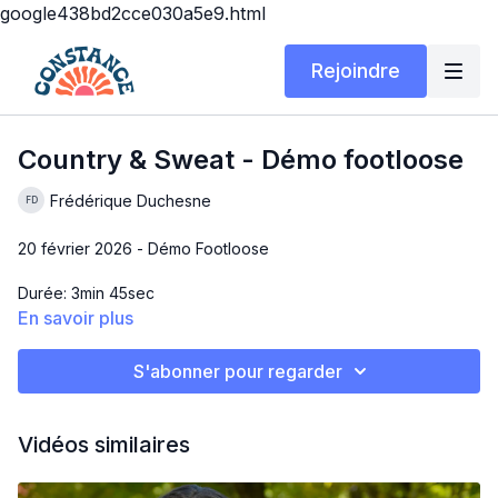
google438bd2cce030a5e9.html
Rejoindre
Country & Sweat - Démo footloose
Frédérique Duchesne
20 février 2026 - Démo Footloose
Durée: 3min 45sec
En savoir plus
Niveau : Débutant (Niv.1-2)
S'abonner pour regarder
Chanson: Footloose de Kenny Loggins
Vidéos similaires