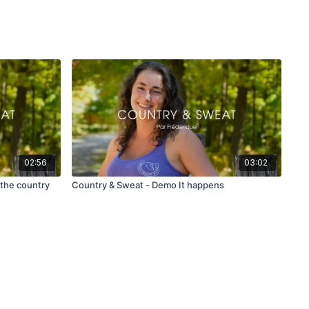
02:56
03:02
 the country
Country & Sweat - Demo It happens