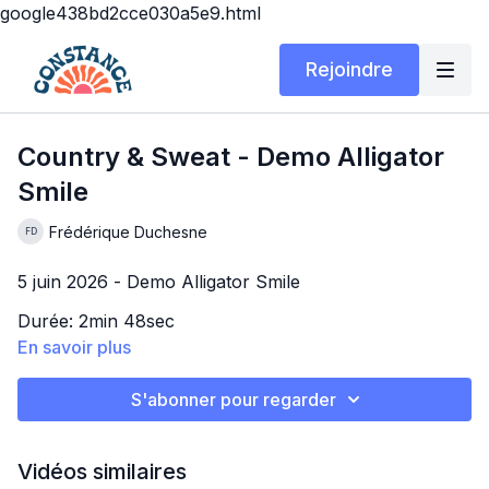
google438bd2cce030a5e9.html
Rejoindre
Country & Sweat - Demo Alligator
Smile
Frédérique Duchesne
5 juin 2026 - Demo Alligator Smile
Durée: 2min 48sec
En savoir plus
Niveau: Premier pas (Niv.1)
Chanson: Can't Keep Up de Brett Eldredge
S'abonner pour regarder
Vidéos similaires