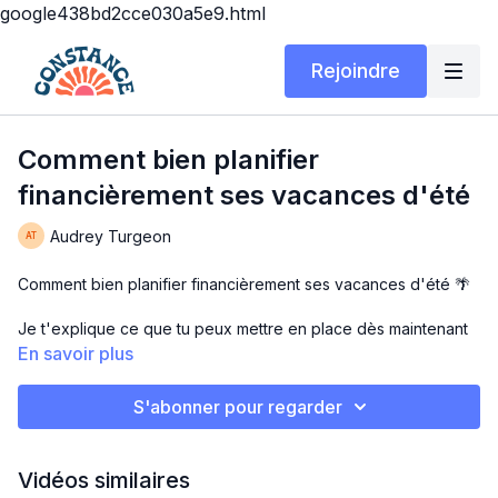
google438bd2cce030a5e9.html
Rejoindre
Comment bien planifier
financièrement ses vacances d'été
Audrey Turgeon
Comment bien planifier financièrement ses vacances d'été 🌴
Je t'explique ce que tu peux mettre en place dès maintenant
qui va te permettre de bien planifier ton budget pour tes
En savoir plus
vacances!
S'abonner pour regarder
Pour me contacter:
👉 sur Instagram: @financeconsciente
Vidéos similaires