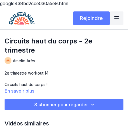
google438bd2cce030a5e9.html
Rejoindre
Circuits haut du corps - 2e
trimestre
Amélie Arès
2e trimestre workout 14
Circuits haut du corps !
En savoir plus
Matériel: Tapis, chaise ou surface élevée, poids variés et
votre bouteille d'eau
S'abonner pour regarder
Durée: 25 minutes
Vidéos similaires