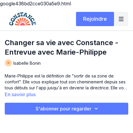
google438bd2cce030a5e9.html
Rejoindre
Changer sa vie avec Constance -
Entrevue avec Marie-Philippe
Isabelle Bonin
Marie-Philippe est la définition de "sortir de sa zone de
confort". Elle vous explique tout son cheminement depuis ses
tous débuts sur l'app jusqu'à en devenir la directrice. Elle vous
parle aussi de son cheminement avec l'entrainement. Un
En savoir plus
discours super inspirant!
S'abonner pour regarder