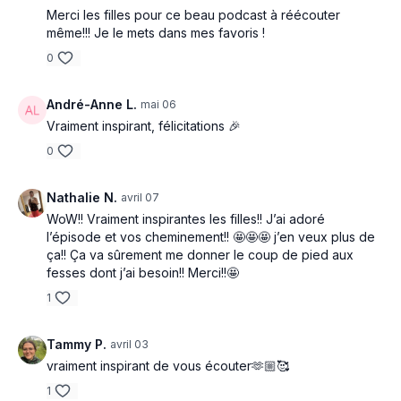
Merci les filles pour ce beau podcast à réécouter
même!!! Je le mets dans mes favoris !
0
André-Anne L.
mai 06
Vraiment inspirant, félicitations 🎉
0
Nathalie N.
avril 07
WoW!! Vraiment inspirantes les filles!! J’ai adoré
l’épisode et vos cheminement!! 🤩🤩🤩 j’en veux plus de
ça!! Ça va sûrement me donner le coup de pied aux
fesses dont j’ai besoin!! Merci!!🤩
1
Tammy P.
avril 03
vraiment inspirant de vous écouter🫶🏼🥰
1