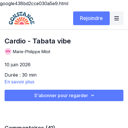
google438bd2cce030a5e9.html
Rejoindre
Cardio - Tabata vibe
Marie-Philippe Milot
10 juin 2026
Durée : 30 min
En savoir plus
Matériel : Tapis seulement
OKKKKK on est back avec un bon cardio tabata qui
S'abonner pour regarder
vous fera suer et travailler en masse!! Honnêtement,
ça a passé tellement vite 😍 J'ai tout aimé! (même si tu
n'aimes pas les cardio, donne-lui une chance voir 🙊).
TABATA VIBE
Sans matériel, pas compliqué, LET'S DO THIS!!