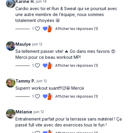
Dip knee to elbow ext
Karine H.
juin 14
Squat + knee drive explosif
Cardio avec toi et Run & Sweat qui se poursuit avec
une autre membre de l’équipe, nous sommes
totalement choyées 🤩
1
Afficher les réponses (1)
Maulye
juin 12
Sa tellement passer vite! 🔥 Go dans mes favoris 😍
Mercii pour ce beau workout MP!
1
Afficher les réponses (1)
Tammy P.
juin 12
Superrr workout suant!!!🥵🤩 Merciii
1
Afficher les réponses (1)
Mélanie
juin 12
Entraînement parfait pour la terrasse sans matériel ! Ça
passé full vite avec des exercices tous le fun !