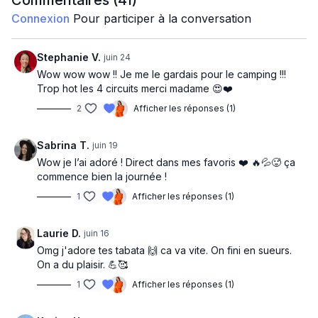
Commentaires (
41
)
CIRCUIT 1 :
Connexion
Pour participer à la conversation
High knees
Skaters
Stephanie V.
juin 24
Fast feet to plank
Wow wow wow !! Je me le gardais pour le camping !!!
jack punch
Circuit 2 :
Trop hot les 4 circuits merci madame 😍❤️
2
Afficher les réponses (1)
Squat front kick
Lunge back kick
Sabrina T.
juin 19
Squat to plank
Wow je l’ai adoré ! Direct dans mes favoris ❤️ 🔥💦🥵 ça
Under punch
Circuit 3 :
commence bien la journée !
1
Afficher les réponses (1)
Mountain climbers
Burpees modifiés
Plank jacks
Laurie D.
juin 16
Squat floor to sky
Omg j'adore tes tabata 🙌 ca va vite. On fini en sueurs.
Circuit 4 :
On a du plaisir. 💪🥰
Shuffle
1
Afficher les réponses (1)
Lateral shuffle + touch floor