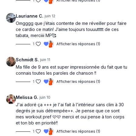
1
Afficher les réponses (1)
Laurianne C.
juin 12
Omgggg que j’étais contente de me réveiller pour faire
ce cardio ce matin! J’aime toujours touuuttttt de ces
tabata, merciiii MP🥰
1
Afficher les réponses (1)
Schmidt S.
juin 11
Ma fille de 9 ans est super impressionnée du fait que tu
connais toutes les paroles de chanson !!
1
Afficher les réponses (1)
Melissa G.
juin 10
J'ai adoré ça +++ je l'ai fait à l'intérieur sans clim à 30
degrés je suis détrempée++. Je pense que ce sont
mes workout pref 🩷🩷 mercii et oui pense à ton corps
et ton bb en priorité!!
1
Afficher les réponses (1)