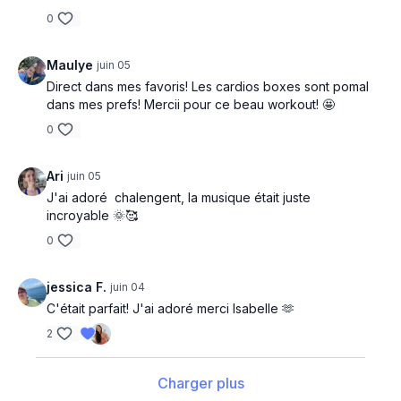
0
Maulye
juin 05
Direct dans mes favoris! Les cardios boxes sont pomal
dans mes prefs! Mercii pour ce beau workout! 🤩
0
Ari
juin 05
J'ai adoré chalengent, la musique était juste
incroyable 🌞🥰
0
jessica F.
juin 04
C'était parfait! J'ai adoré merci Isabelle 🫶
2
Charger plus