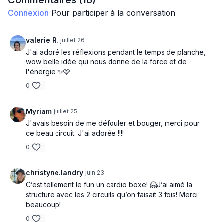
Commentaires (
18
)
Burpees hold 6 jab
Connexion
Pour participer à la conversation
Sit up
valerie R.
juillet 26
4 exercices no break x 3
J'ai adoré les réflexions pendant le temps de planche,
Roll down + jab jab x 2
wow belle idée qui nous donne de la force et de
l'énergie ✨️🩷
Step up to front kick x 30/jambe
0
Crochet x 2 protect
Myriam
juillet 25
Plank
J'avais besoin de me défouler et bouger, merci pour
ce beau circuit. J'ai adorée !!!!
0
christyne.landry
juin 23
C’est tellement le fun un cardio boxe! 🤗J’ai aimé la
structure avec les 2 circuits qu’on faisait 3 fois! Merci
beaucoup!
0