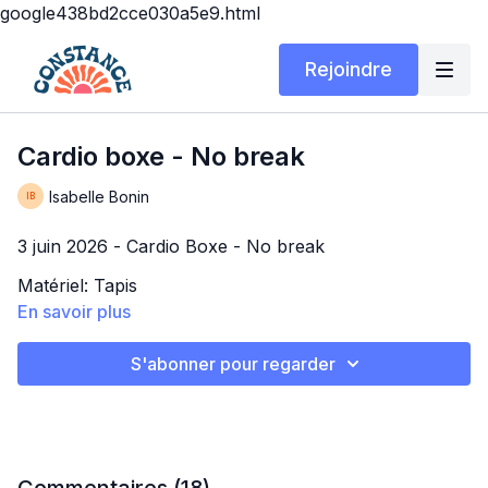
google438bd2cce030a5e9.html
Rejoindre
Cardio boxe - No break
Isabelle Bonin
3 juin 2026 - Cardio Boxe - No break
Matériel: Tapis
En savoir plus
Durée: 30 min
S'abonner pour regarder
4 exercices no break x 3
2 cross 2 tirade x 30/côté
Kick x 25/côté