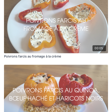
Remplis les moitiés de mini-poivrons avec le mélange.
Déguste tel quel ou garde au frigo jusqu’au moment de
servir.
00:05
Poivrons farcis au fromage à la crème