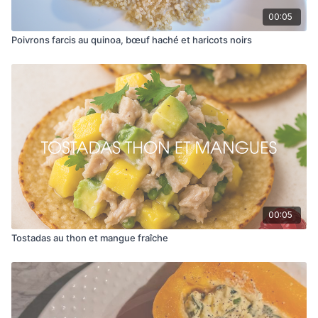
00:05
Poivrons farcis au quinoa, bœuf haché et haricots noirs
00:05
Tostadas au thon et mangue fraîche