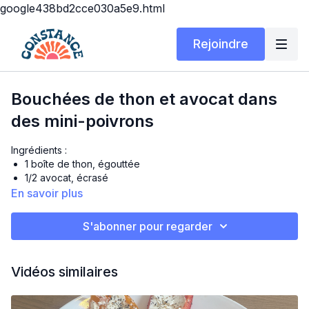
google438bd2cce030a5e9.html
Rejoindre
Bouchées de thon et avocat dans
des mini-poivrons
Ingrédients :
1 boîte de thon, égouttée
1/2 avocat, écrasé
1 c. à soupe de yogourt grec nature
En savoir plus
1 c. à thé de jus de citron
1 c. à soupe de ciboulette ou d’oignon vert haché
S'abonner pour regarder
Sel et poivre au goût
4-5 mini-poivrons, coupés en deux et épépinés
Vidéos similaires
Préparation :
Dans un bol, mélange le thon, l’avocat, le yogourt, le jus de
citron, la ciboulette, le sel et le poivre.