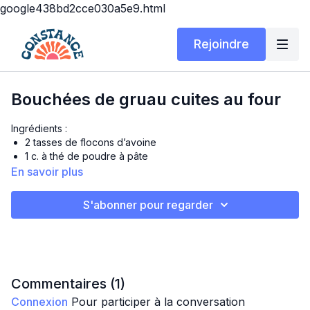
google438bd2cce030a5e9.html
Rejoindre
Bouchées de gruau cuites au four
Ingrédients :
2 tasses de flocons d’avoine
1 c. à thé de poudre à pâte
1/2 c. à thé de cannelle
En savoir plus
1/4 c. à thé de sel
1 tasse de banane écrasée (ou de compote de pommes
S'abonner pour regarder
non sucrée)
1/2 tasse de lait au choix
1/4 tasse de sirop d’érable ou de miel
1 c. à thé d’extrait de vanille
1/2 tasse de pépites de chocolat ou de petits fruits
(optionnel)
Commentaires (
1
)
Connexion
Pour participer à la conversation
Préparation :