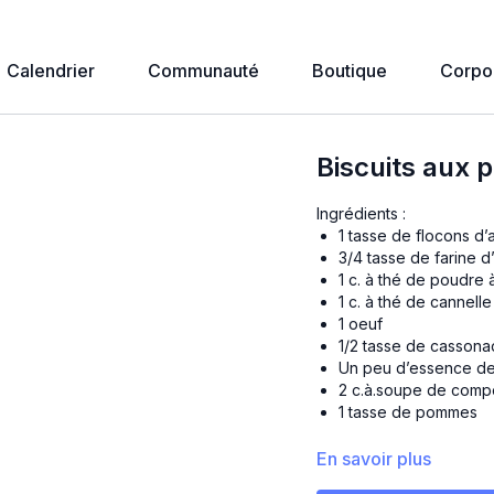
Calendrier
Communauté
Boutique
Corpo
Biscuits aux
Ingrédients :
1 tasse de flocons d’
3/4 tasse de farine 
1 c. à thé de poudre 
1
c. à thé
de cannelle
1 oeuf
1/2 tasse de casson
Un peu d’essence de 
2 c.à.soupe de com
1 tasse de pommes
Préparation :
En savoir plus
Mélanger tous les i