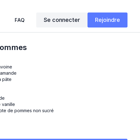
Se connecter
Rejoindre
FAQ
 pommes
avoine
d’amande
à pâte
ade
vanille
pote de pommes non sucré
ngrédients ensemble pour obtenir un mélange homogène.