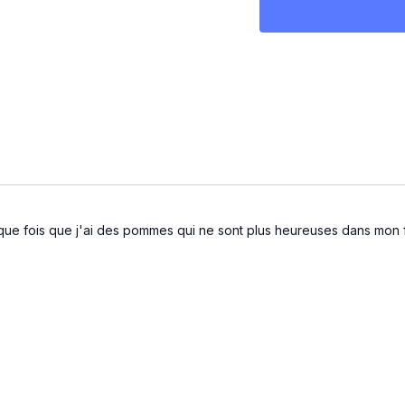
Faire de petites gale
four à 350.
aque fois que j'ai des pommes qui ne sont plus heureuses dans mon f