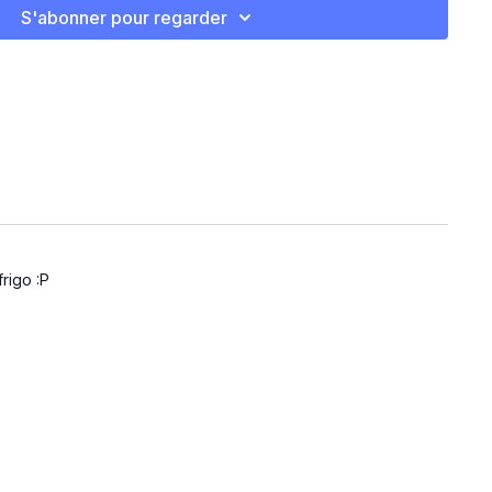
ttes sur un papier parchemin et enfourner pour 15 minutes au
S'abonner pour regarder
rigo :P