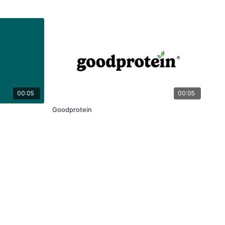
00:05
00:05
Goodprotein