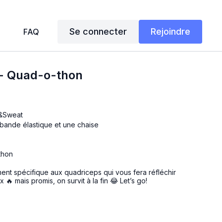
Se connecter
Rejoindre
FAQ
 - Quad-o-thon
g&Sweat
, bande élastique et une chaise
thon
ent spécifique aux quadriceps qui vous fera réfléchir
🔥 mais promis, on survit à la fin 😂 Let’s go!