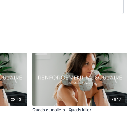
38:23
36:17
Quads et mollets - Quads killer