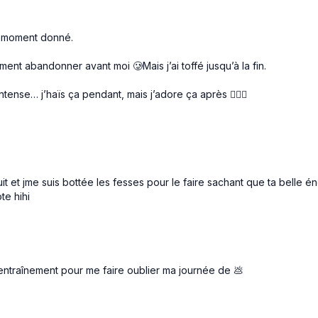
Finisher: 20/10 3x
Squat hold
un moment donné.
High knees
ment abandonner avant moi 🥲Mais j’ai toffé jusqu’à la fin.
nse… j’haïs ça pendant, mais j’adore ça après 😮‍💨💛
uit et jme suis bottée les fesses pour le faire sachant que ta belle é
te hihi
entraînement pour me faire oublier ma journée de 💩