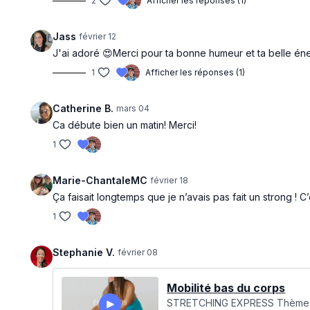
2
Afficher les réponses (1)
Jass
février 12
J'ai adoré 😍Merci pour ta bonne humeur et ta belle éner
1
Afficher les réponses (1)
Catherine B.
mars 04
Ca débute bien un matin! Merci!
1
Marie-ChantaleMC
février 18
Ça faisait longtemps que je n’avais pas fait un strong ! C’é
1
Stephanie V.
février 08
Mobilité bas du corps
STRETCHING EXPRESS Thème : Mo