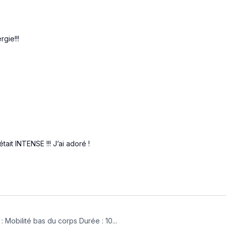
gie!!!
tait INTENSE !!! J’ai adoré !
bilité bas du corps Durée : 10...