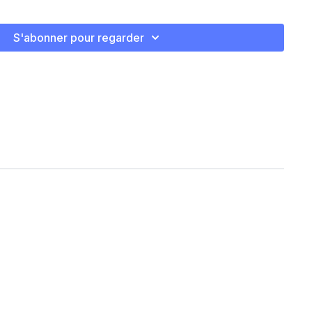
de
S'abonner pour regarder
e
ive right
rive left
G