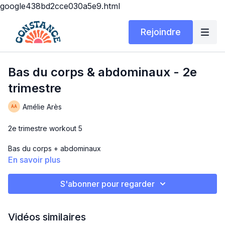
google438bd2cce030a5e9.html
Rejoindre
Bas du corps & abdominaux - 2e
trimestre
Amélie Arès
2e trimestre workout 5
Bas du corps + abdominaux
En savoir plus
Matériel: Chaise ou sofa (pour monter dessus, donc stable),
ballon ou coussin et tapis
S'abonner pour regarder
Durée: 30 minutes
Vidéos similaires