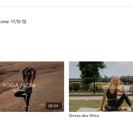
scine. 17/10 🥰
28:34
e
Stress des fêtes