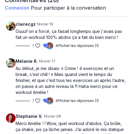
Commentaires (
28
)
Planche haute
Connexion
Pour participer à la conversation
Mountain climber
clairecgz
février 19
Crunch
Ouuuf on a forcé, ça faisait longtemps que j'avais pas
fait un workout 100% abdos ça a fait du bien merci !
Planche latérale D
1
Afficher les réponses (1)
Deadbug
Mélanie R.
février 17
Burpees
Au début, je me disais: « Crime ! 4 exercices et un
Planche latérale G
break, c’est chill ! » Mais quand vient le temps du
finisher, et que c’est tous les exercices un après l’autre,
Russian twist
on passe à un autre niveau là !!! Haha merci pour ce
workout Amélie !
Planche basse
1
Afficher les réponses (1)
Ciseaux
Stephanie V.
février 08
Bicycle
Merci Amélie 🤍Wow, quel workout d’abdos. Ça brûle,
Hollow hold
ça shake, pis ça lâche jamais. J’ai adoré le mix statique