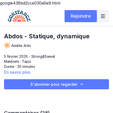
google438bd2cce030a5e9.html
Rejoindre
Abdos - Statique, dynamique
Amélie Arès
5 février 2026 - Strong&Sweat
Matériels : Tapis
Durée : 30 minutes
En savoir plus
Statique, dynamique - abdominaux
S'abonner pour regarder
Un entraînement qui met au défi les abdominaux et c’est hot 🌶️
Vous en sortirez suant, abdos brûlants et bien fière d’avoir
compléter ce workout!
Abs power train dynamique/statique, 3 circuits de 4 exercices
45/15 suivi finisher 30/10