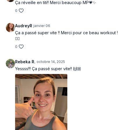
Ça réveille en titi!! Merci beaucoup MP💗✨
0
AudreyR
janvier 06
Ça a passé super vite !! Merci pour ce beau workout !
🏃‍♀️
0
Rebeka R.
octobre 14, 2025
Yessss!!! Ça passé super vite!! 🙌🏼