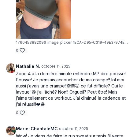
1760453882096_image_picker_1ECAFD95-C319-49E3-974E-37ED7784BB10-32300-00000ED2194DDEE2.1760453882.jpg
0
Nathalie N.
octobre 11, 2025
Zone 4 à la dernière minute entendre MP dire pousse!
Pousse! Je pensais accoucher de ma crampe!! lol moi
aussi j’avais une crampe!!🙈🙈🤣 ce fut difficile? Oui le
lavoue!!😁 j’ai lâché? Non!! Orgueil? Peut être! Mais
j’aime tellement ce workout. J’ai diminué la cadence et
j’ai réussi!!❤️😁
0
Marie-ChantaleMC
octobre 11, 2025
Wow! Je viens de faire le run sweat sur tapis (il vente