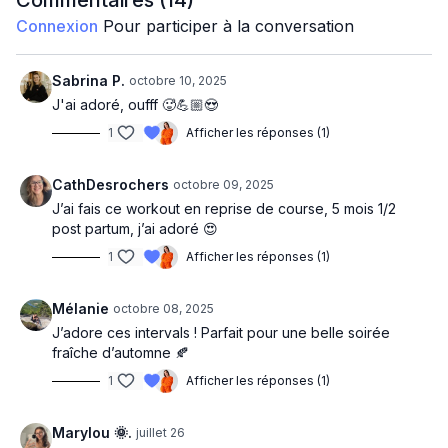
Commentaires (
14
)
Connexion
Pour participer à la conversation
3-5 min
warm-up
Intervalles 2x :
Sabrina P.
octobre 10, 2025
1 min rapide
-
1 min récup
J'ai adoré, oufff 🥵💪🏼😍
1 min 30 rapide
/
1 min 30 récup
1
Afficher les réponses (1)
2 min rapide
/
2 min récup
1 min 30 rapide
/
1 min 30 récup
1 min rapide
-
1 min récup
CathDesrochers
octobre 09, 2025
Repos 2 min
J’ai fais ce workout en reprise de course, 5 mois 1/2
post partum, j’ai adoré 😍
1
Afficher les réponses (1)
Mélanie
octobre 08, 2025
J’adore ces intervals ! Parfait pour une belle soirée
fraîche d’automne 🍂
1
Afficher les réponses (1)
Marylou 🌞.
juillet 26