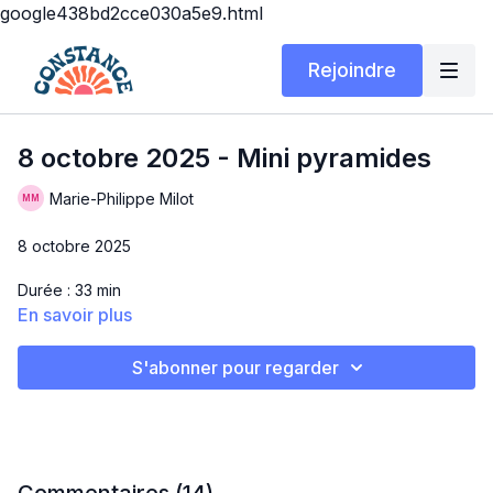
google438bd2cce030a5e9.html
Rejoindre
8 octobre 2025 - Mini pyramides
Marie-Philippe Milot
8 octobre 2025
Durée : 33 min
En savoir plus
Matériel : souliers + tapis roulant (au besoin)
S'abonner pour regarder
Salut la gang!! Aujourd'hui, on se retrouve pour un cours qui
passe tellllllllement vite! On fait des minis pyramides, mes
intervalles pref 🫶🏼 À faire à la course ou à la marche, c'est
comme vus voulez!!
MINI PYRAMIDES