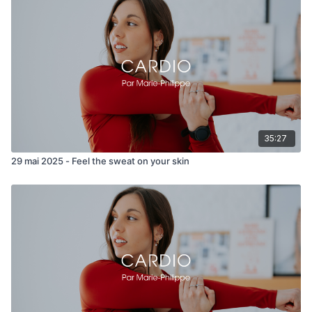
après, promis 🫶🏼
Circuit 1:
- High knees burpees
- Lunge walk squat 180
- Push up side plank
35:27
- Sit ups punch
29 mai 2025 - Feel the sweat on your skin
Circuit 2:
- Squat sumo pulse
- Roll down shoulders taps
- Squat 360
- Knee to chest leg extend alt