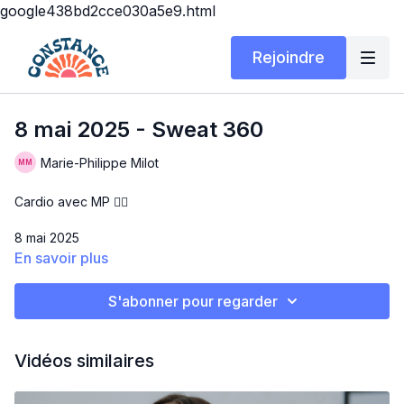
google438bd2cce030a5e9.html
Rejoindre
8 mai 2025 - Sweat 360
Marie-Philippe Milot
Cardio avec MP ❤️‍🔥
8 mai 2025
En savoir plus
Matériel : Tapis
S'abonner pour regarder
SWEAT 360
OMGGGGG la gang 😂😂 si vous vous cherchiez un tabata
Vidéos similaires
cardio intense à faire, vous serez servis! Que dire de ce
workout 🥵. Adaptez, prenez des pauses au besoin et
écoutez-vous SVP!! C’est intense mais vous serez fier de vous