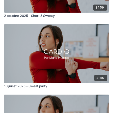
Finisher abs:
34:59
- Russian twists
2 octobre 2025 - Short & Sweaty
- Alt toe touch
- Commando
41:55
10 juillet 2025 - Sweat party