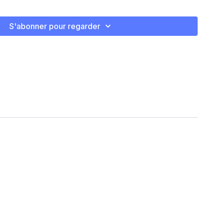
S'abonner pour regarder
 back
de jump
elbow
mbes)