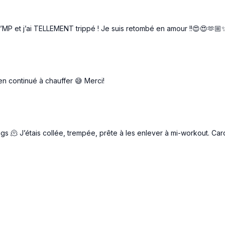
s d’MP et j’ai TELLEMENT trippé ! Je suis retombé en amour !!😍😍🫶🏼
ien continué à chauffer 😅 Merci!
gs 🫠 J’étais collée, trempée, prête à les enlever à mi-workout. Cardi