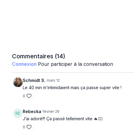
Commentaires (
14
)
Connexion
Pour participer à la conversation
Schmidt S.
mars 12
Le 40 min m’intimidaient mais ça passe super vite !
0
Rebecka
février 26
J’ai adoré!!! Ça passé tellement vite 🔥❤️‍🔥
0