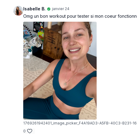
Isabelle B.
janvier 24
Omg un bon workout pour tester si mon coeur fonctionne bien
1769261942401_image_picker_F4A19AD3-A5FB-40C3-B231-
0