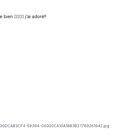
 ❤️‍🔥❤️‍🔥 j’ai adoré!!
1630DCAB3CF4-59394-00000CA10A1883B2.1769261942.jpg