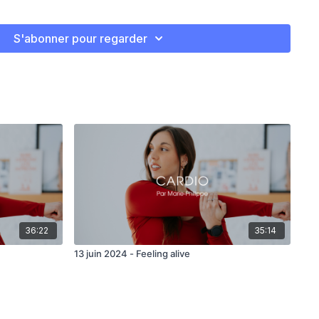
S'abonner pour regarder
36:22
35:14
13 juin 2024 - Feeling alive
end