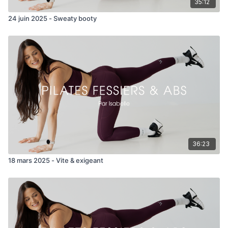
35:12
Gros pulses + petits pulses
24 juin 2025 - Sweaty booty
Fire circle x 30/sens
Single leg extension
Scissor clap (sur ballon)
Bird dog x 30/côté
36:23
18 mars 2025 - Vite & exigeant