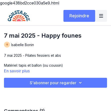
google438bd2cce030a5e9.html
Rejoindre
7 mai 2025 - Happy founes
Isabelle Bonin
7 mai 2025 - Pilates fessiers et abs
Matériel: tapis et ballon (ou coussin)
En savoir plus
Durée: 15 ou 30 min
S'abonner pour regarder
HAPPY FOUNES 🍑
J’ai les fesses en compote de pêches 😂 on lève la jambe
comme il faut et on donne tout!
Circuit de 14 min