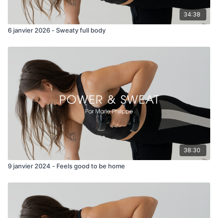
- Squat to press x12
34:38
- Biceps curls/push ups x5/5
6 janvier 2026 - Sweaty full body
Abs Finisher 1min/exercice:
- Standing side abs
- OH sit ups
- Russian twists
- Single leg V ups
38:30
9 janvier 2024 - Feels good to be home