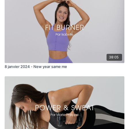
6min / circuit
Circuit 1:
- Snatch to thrusters x10-12
- Arnold press x12-15
Circuit 2:
38:05
- Deadlift squat clean x8-10
8 janvier 2024 - New year same me
- Devils press x6-8
Circuit 3:
- Back lunge x20
- Back row x10/côté
Circuit 4: