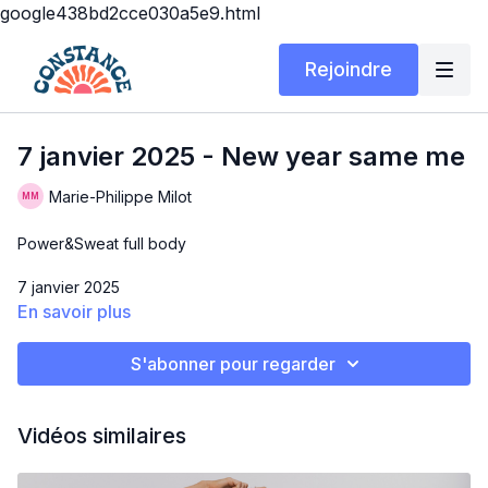
google438bd2cce030a5e9.html
Rejoindre
7 janvier 2025 - New year same me
Marie-Philippe Milot
Power&Sweat full body
7 janvier 2025
En savoir plus
Matériel: poids variés + tapis
S'abonner pour regarder
NEW YEAR SAME ME
Salut la gang!! Tellement heureuse de vous retrouver enfin en
Vidéos similaires
2025! Gros workout de feu qui fera brûler tous les muscles de
votre corps et vous fera suer en masse 😍.