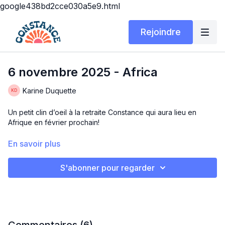
google438bd2cce030a5e9.html
Rejoindre
6 novembre 2025 - Africa
Karine Duquette
Un petit clin d’oeil à la retraite Constance qui aura lieu en
Afrique en février prochain!
Un mélange de mouvements primitifs avec des exercices plus
En savoir plus
conventionnels.
S'abonner pour regarder
Au menu: Cardio, coordination et PLAISIR!
Premier bloc
30 sec mouvements primitifs