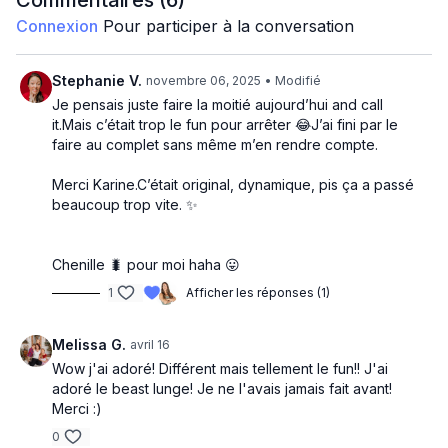
Commentaires (
6
)
1 min exercices Cardio
Connexion
Pour participer à la conversation
Deuxième bloc
Stephanie V.
novembre 06, 2025
• Modifié
1 min mouvements primitifs
Je pensais juste faire la moitié aujourd’hui and call
it.Mais c’était trop le fun pour arrêter 😂J’ai fini par le
30 sec exercices Cardio
faire au complet sans même m’en rendre compte.
Merci Karine.C’était original, dynamique, pis ça a passé
beaucoup trop vite. ✨
Chenille 🐛 pour moi haha 😛
1
Afficher les réponses (1)
Melissa G.
avril 16
Wow j'ai adoré! Différent mais tellement le fun!! J'ai
adoré le beast lunge! Je ne l'avais jamais fait avant!
Merci :)
0