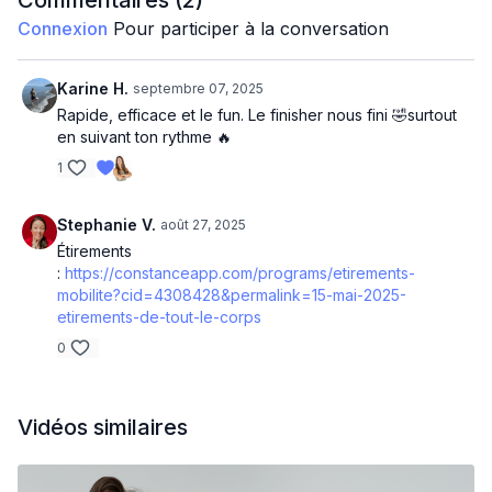
Commentaires (
2
)
Bloc 1
Connexion
Pour participer à la conversation
kick through crunch
Karine H.
septembre 07, 2025
inchworm plank cross
Rapide, efficace et le fun. Le finisher nous fini 🤣surtout
en suivant ton rythme 🔥
burpees
1
3 point plank jump
Stephanie V.
août 27, 2025
Bloc 2
Étirements
:
https://constanceapp.com/programs/etirements-
jumping lunge + half burpee
mobilite?cid=4308428&permalink=15-mai-2025-
etirements-de-tout-le-corps
In & out push up
0
Front lunge+ clap sous la jambe
Alt crunch to Vup
Vidéos similaires
Finisher: 20X Kick through double crunch