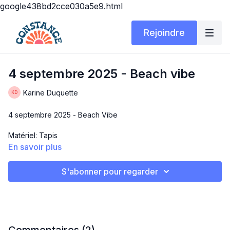
google438bd2cce030a5e9.html
Rejoindre
4 septembre 2025 - Beach vibe
Karine Duquette
4 septembre 2025 - Beach Vibe
Matériel: Tapis
En savoir plus
Durée: 30 min
S'abonner pour regarder
Un entraînement FULL BODY directement sur la PLAGE!
2 blocs - 3 rounds chacuns
30 sec On/10 sec Off