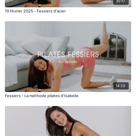
35:17
Jambe droite
19 février 2025 - Fessiers d'acier
Rainbow kick + pulses
Leg up + extend
Fire circle to donkey
Dk pulses + hold
Jambe gauche
Rainbow kick + pulses
14:23
Leg up + extend
Fessiers - La méthode pilates d'Isabelle
Fire circle to donkey
Dk pulses + hold
Jambe droite