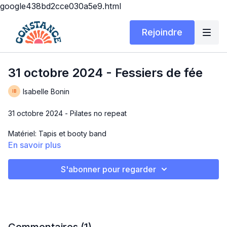
google438bd2cce030a5e9.html
Rejoindre
31 octobre 2024 - Fessiers de fée
Isabelle Bonin
31 octobre 2024 - Pilates no repeat
Matériel: Tapis et booty band
En savoir plus
Durée: 30 min
S'abonner pour regarder
FESSIERS DE FÉE 🧚
Avec ma baguette magique aujourd’hui, je vous offre un
pilates de fesses incroyable!!
#norepeat