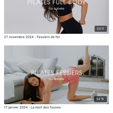
Side lying clam
Circle clam x 30/sens
Side lift kick back
33:11
Side pulses back pulses
27 novembre 2024 - Fessiers de fer
Jambe gauche
Side lying clam
Circle clam x 30/sens
Side lift kick back
Side pulses back pulses
34:15
17 janvier 2024 - La mort des founes