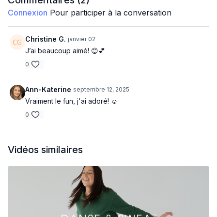
Commentaires (
2
)
Connexion
Pour participer à la conversation
Bonne journée 🌟
Christine G.
janvier 02
J’ai beaucoup aimé! 😊💕
0
Ann-Katerine
septembre 12, 2025
Vraiment le fun, j'ai adoré! ☺️
0
Vidéos similaires