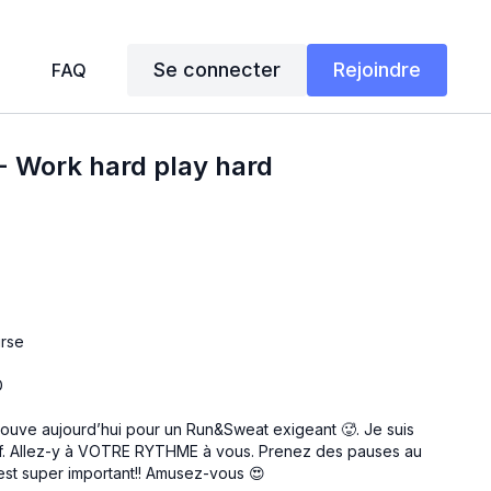
Se connecter
Rejoindre
FAQ
 - Work hard play hard
urse
D
trouve aujourd’hui pour un Run&Sweat exigeant 🥵. Je suis
off. Allez-y à VOTRE RYTHME à vous. Prenez des pauses au
est super important!! Amusez-vous 😍