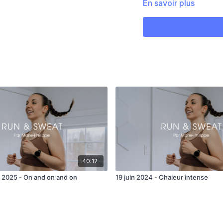
En savoir plus
Mobilité
5 min zone 2
30 sec zone 4-5
1 min récup
45 sec zone 4-5
1 min récup
60 sec zone 4-5
1 min récup
40:12
90 sec zone 4-5
2025 - On and on and on
19 juin 2024 - Chaleur intense
1 min récup
30 sec zone 4-5