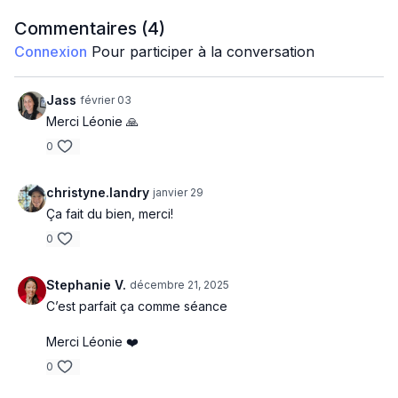
Commentaires (
4
)
Connexion
Pour participer à la conversation
Jass
février 03
Merci Léonie 🙏
0
christyne.landry
janvier 29
Ça fait du bien, merci!
0
Stephanie V.
décembre 21, 2025
C’est parfait ça comme séance
Merci Léonie ❤️
0