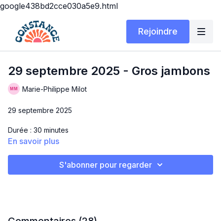
google438bd2cce030a5e9.html
Rejoindre
29 septembre 2025 - Gros jambons
Marie-Philippe Milot
29 septembre 2025
Durée : 30 minutes
En savoir plus
Matériel : Tapis d'entraînement + poids variés
S'abonner pour regarder
GROS JAMBONS
Bloc 1 – Quads
Squats
Back lunges
Sumo squats