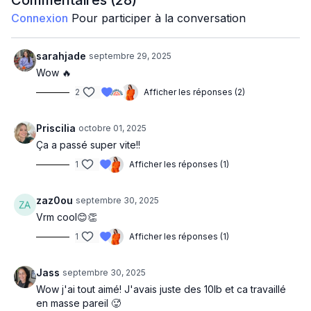
Commentaires (
28
)
Squat avec talons élevés
Connexion
Pour participer à la conversation
Bloc 2 – Mollets
Calf raises
sarahjade
septembre 29, 2025
Lunge hold calf raises
Wow 🔥
Squat calf raises
2
Afficher les réponses (2)
Calf raise farmer carry
Bloc 3 – Abs
Priscilia
octobre 01, 2025
Russian twists
Ça a passé super vite!!
Sit-ups avec dumbbell
Plank triceps kick back
1
Afficher les réponses (1)
Leg raises
zaz0ou
septembre 30, 2025
Vrm cool😊👏
1
Afficher les réponses (1)
Jass
septembre 30, 2025
Wow j'ai tout aimé! J'avais juste des 10lb et ca travaillé
en masse pareil 🥵