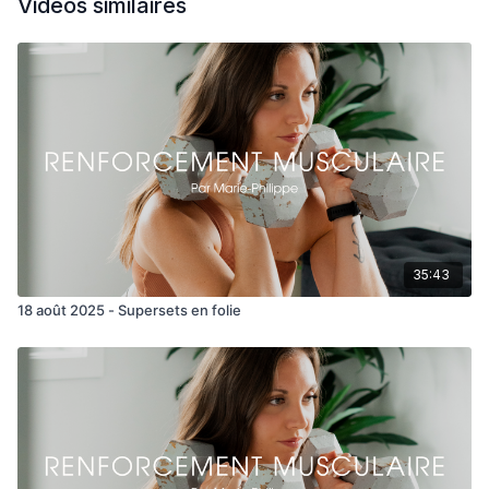
Vidéos similaires
Row alterné
Arnold press
Reverse fly
Lying lat pullover (ou sur banc)
35:43
18 août 2025 - Supersets en folie