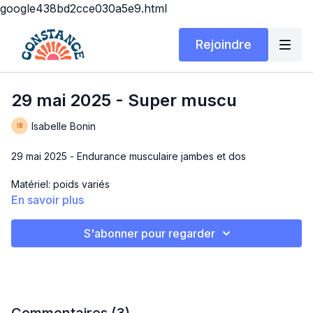
google438bd2cce030a5e9.html
Rejoindre
29 mai 2025 - Super muscu
Isabelle Bonin
29 mai 2025 - Endurance musculaire jambes et dos
Matériel: poids variés
En savoir plus
Durée: 15 ou 30 min
S'abonner pour regarder
SUPER MUSCU
On isole des muscles, on fait du « gym style », ça fait un bien
fou et ça donne le goût de sourire pour rien 😁 Bon workout!
3 circuit de 4 min