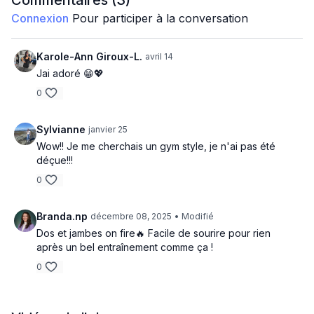
Commentaires (
3
)
Connexion
Pour participer à la conversation
Circuit A - Jambes et dos
Squat press pull down
Karole-Ann Giroux-L.
avril 14
Jai adoré 😁💖
Split squat row (d)
0
Split squat row (g)
Sylvianne
janvier 25
Wall sit lat pull down
Wow!! Je me cherchais un gym style, je n'ai pas été
déçue!!!
Circuit B - Jambes
0
Goblet elevated
Branda.np
décembre 08, 2025
• Modifié
Front lunge deadlift
Dos et jambes on fire🔥 Facile de sourire pour rien
après un bel entraînement comme ça !
Sumo deadlift
0
Squat 3 low 3 hold
Circuit C - Dos