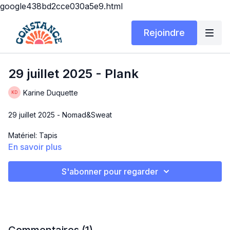
google438bd2cce030a5e9.html
Rejoindre
29 juillet 2025 - Plank
Karine Duquette
29 juillet 2025 - Nomad&Sweat
Matériel: Tapis
En savoir plus
Durée: 30 minutes
S'abonner pour regarder
ALL PLANK
4x 20 sec ON - 20 sec OFF
Pleins de sortes de planches