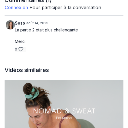
Commentaires (
1
)
Outch les ABS & le BRAS 🔥
Connexion
Pour participer à la conversation
Soso
août 14, 2025
La partie 2 etait plus challengante
Merci
0
Vidéos similaires