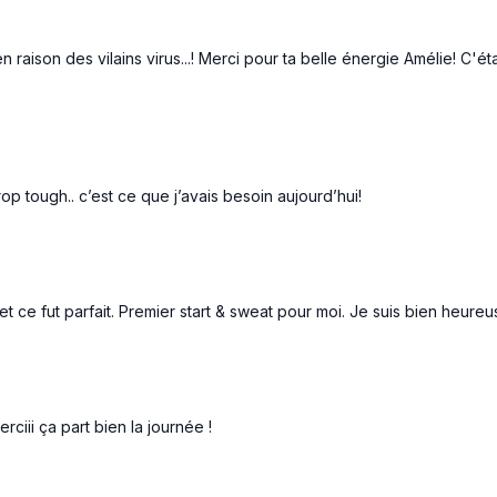
Curtsy lunge à lateral ra
Overhead triceps
 en raison des vilains virus...! Merci pour ta belle énergie Amélie! C'
Bird dog à étoile D
Bird dog à étoile G
Bridge hold et reach ba
rop tough.. c’est ce que j’avais besoin aujourd’hui!
Hamstring walk out
Side plank étoile D
Side plank étoile G
t ce fut parfait. Premier start & sweat pour moi. Je suis bien heur
Inverted table toe touch
ciii ça part bien la journée !