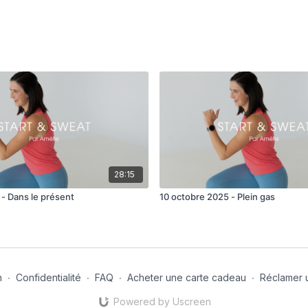
28:15
 - Dans le présent
10 octobre 2025 - Plein gas
n
∙
Confidentialité
∙
FAQ
∙
Acheter une carte cadeau
∙
Réclamer 
Powered by Uscreen