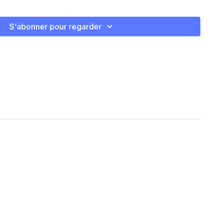
S'abonner pour regarder
nd march
w