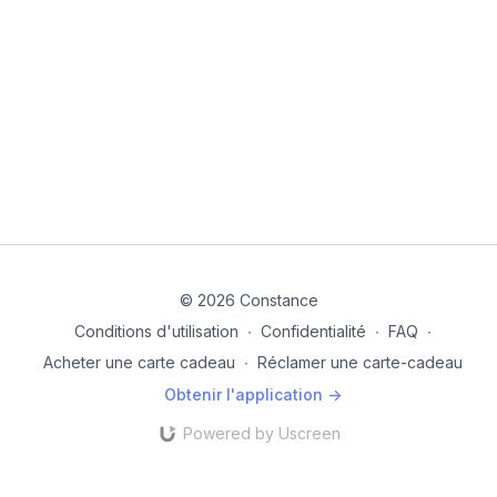
⏱️ Durée : Environ 30 minutes
🎶 Danse au programme : Trough your Eyes - Morgan Wade
Laisse-toi porter par la musique, ris un bon coup et essaie
quelque chose de nouveau. C’est l’occasion idéale pour te
dépasser... tout en t’amusant!
© 2026 Constance
Conditions d'utilisation
∙
Confidentialité
∙
FAQ
∙
Acheter une carte cadeau
∙
Réclamer une carte-cadeau
Obtenir l'application ->
Powered by Uscreen