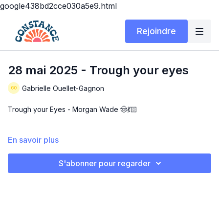
google438bd2cce030a5e9.html
Rejoindre
28 mai 2025 - Trough your eyes
Gabrielle Ouellet-Gagnon
Trough your Eyes - Morgan Wade 🤠💃🏻
Ce soir belle danse country débutante 32 comptes, j'en
En savoir plus
profites aussi pour faire la révision avec vous de Country Girl
Shake It For me 🤠 !
S'abonner pour regarder
📅 Date : 28 mai 2025
📍 Niveau : Débutante (32 comptes - 4 murs)