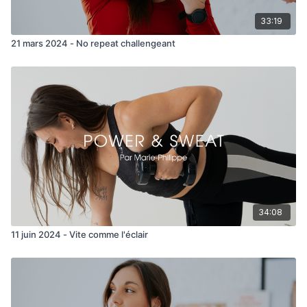
- Back fly
33:19
- T plank press
21 mars 2024 - No repeat challengeant
4 min abs
- OH sit up avec poids
- Groupé extend
- Standed side abs
- Hollow hold
Have funnnn!!!
34:08
11 juin 2024 - Vite comme l'éclair