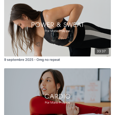
- Sumo half raise
- Back kicks
- Squat cleans
- Snatch back lunge
8 min haut du corps
33:37
- Push press
9 septembre 2025 - Omg no repeat
- Biceps
- Wide press
- Arnold press
- Triceps kick back
- Supermans