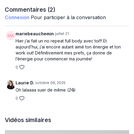
voir, il va faire chaud mais il est tellement le fun!! Ça passe
super vite 👏🏼
Commentaires (
2
)
Connexion
Pour participer à la conversation
4 min cardio
- Thrusters
mariebeauchemin
juillet 21
Hier j’ai fait un no repeat full body avec toi!!! Et
- High knees
aujourd’hui, j’ai encore autant aimé ton énergie et ton
work out! Définitivement mes prefs, ça donne de
- Side squat knee to elbow
l’énergie pour commencer ma journée!
0
- Squat knee to elbow squat touch floor
8 min bas du corps
Laurie D.
octobre 06, 2025
Oh lalaaaa suer de même 🥵🤪
- Goblet squat
0
- Back lunge curtsy lunge
- swings squats
Vidéos similaires
- Hip trusts