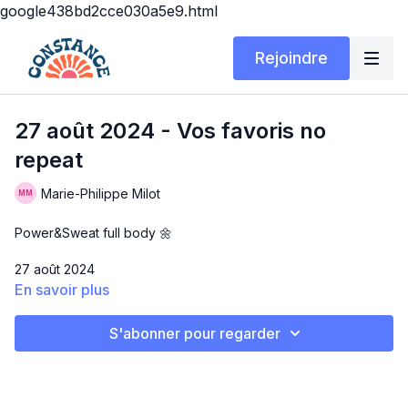
google438bd2cce030a5e9.html
Rejoindre
27 août 2024 - Vos favoris no
repeat
Marie-Philippe Milot
Power&Sweat full body 🌼
27 août 2024
En savoir plus
Matériel: poids variés, tapis.
S'abonner pour regarder
VOS FAVORIS NO REPEAT 🫶🏼
Helloooooooo!! Gros workout no repeat aujourd’hui inspiré de
mon workout le + aimé/commenté dans le passé 🤩 vous allez