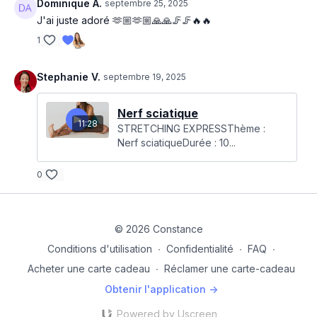
Dominique A.
septembre 25, 2025
J'ai juste adoré 🫶🏼🫶🏼🙏🙏🦵🦵🔥🔥
1
Stephanie V.
septembre 19, 2025
Nerf sciatique
11:28
STRETCHING EXPRESSThème :
Nerf sciatiqueDurée : 10...
0
© 2026 Constance
Conditions d'utilisation
∙
Confidentialité
∙
FAQ
∙
Acheter une carte cadeau
∙
Réclamer une carte-cadeau
Obtenir l'application ->
Powered by Uscreen