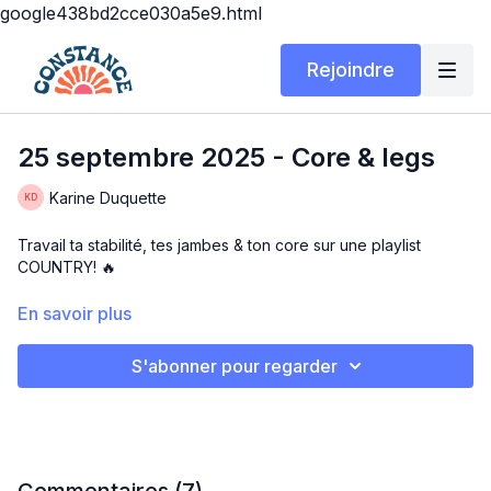
google438bd2cce030a5e9.html
Rejoindre
25 septembre 2025 - Core & legs
Karine Duquette
Travail ta stabilité, tes jambes & ton core sur une playlist
COUNTRY! 🔥
40 secondes ON / 15 sec OFF
En savoir plus
4 rounds
S'abonner pour regarder
Inchworm push up
Lunge avant+ rotation+ knee drive
Beast walk à planche
Side plank reach through
Side lunge à front lunge
Sife lunge à front lunge