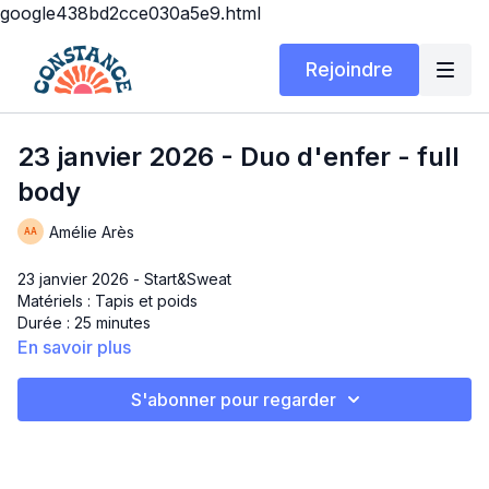
google438bd2cce030a5e9.html
Rejoindre
23 janvier 2026 - Duo d'enfer - full
body
Amélie Arès
23 janvier 2026 - Start&Sweat
Matériels : Tapis et poids
Durée : 25 minutes
En savoir plus
Duo d’enfer – full body
S'abonner pour regarder
Coucou! Un gros entraînement où l’on enchaîne des patrons
de mouvement qui nous font travailler fort autant cardio que
musculaire. Vous allez aimer ça!
Tabata 4 circuit répété 4x chacun