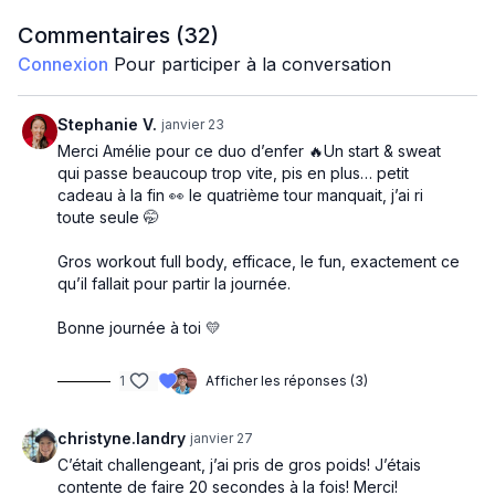
Commentaires (
32
)
Squat and press
Connexion
Pour participer à la conversation
3p squat orteils
Deadlift et row D-G
Stephanie V.
janvier 23
Merci Amélie pour ce duo d’enfer 🔥Un start & sweat
DB swing
qui passe beaucoup trop vite, pis en plus… petit
cadeau à la fin 👀 le quatrième tour manquait, j’ai ri
Sumo et front press
toute seule 🤭
Fente lateral et punch
Gros workout full body, efficace, le fun, exactement ce
Chest press
qu’il fallait pour partir la journée.
Bicycle
Bonne journée à toi 💛
1
Afficher les réponses (3)
christyne.landry
janvier 27
C’était challengeant, j’ai pris de gros poids! J’étais
contente de faire 20 secondes à la fois! Merci!