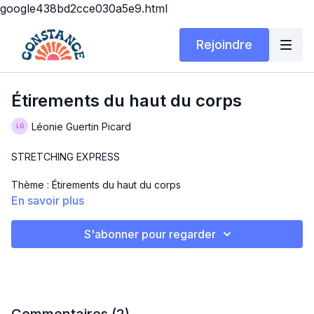
google438bd2cce030a5e9.html
Rejoindre
Étirements du haut du corps
Léonie Guertin Picard
STRETCHING EXPRESS
Thème : Étirements du haut du corps
En savoir plus
Durée : 10 minutes
S'abonner pour regarder
Matériel : ton corps et ton tapis
En commentaire, laisse-moi savoir quel mouvement t’a fait le
plus de bien!
Amusez-vous 😊